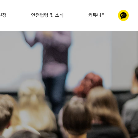
신청
안전법령 및 소식
커뮤니티
이시설
안전법령 및 소식
갤러리
자 교육
자주찾는질문
 구조 및
 교육
MOU체결, 인증 및
지정서 내역
수사구조사
교육
 교육
가 양성교육
직무연수
연수