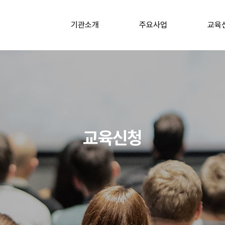
기관소개
주요사업
교육
소개
구조 및 응급처치교육
어린이놀
안전관리
회장인사말
교직원 대상 직무연수
교직원 대상
응급처치
연혁
어린이놀이시설
안전관리자 교육
해양경찰청 
조직도
사전
교육신청
수상안전 교육
오시는길
수상안전
분야별 전문가 양성교육
분야별 전문
꿈길(교육부)
특수분야 
자원봉사 1365
자율